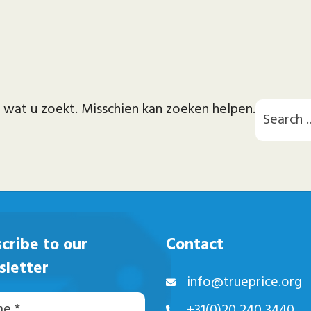
n wat u zoekt. Misschien kan zoeken helpen.
cribe to our
Contact
sletter
info@trueprice.org
+31(0)20 240 3440