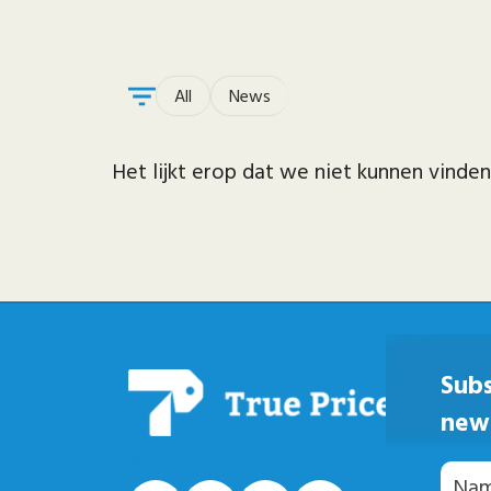
All
News
Het lijkt erop dat we niet kunnen vinde
Subs
new
#
Naam