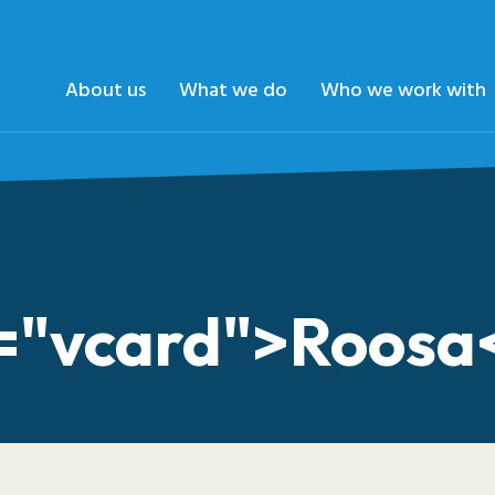
About us
What we do
Who we work with
s="vcard">Roosa